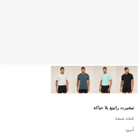
تيشيرت رانينغ بلا حياكة
قصّة ضيقة
أسود