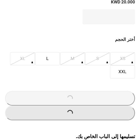
KWD 20.000
أختر الحجم
XL
L
M
S
XS
XXL
O
A
D
IN
G
L
...
O
A
D
IN
G
L
...
تسليمها إلى الباب الخاص بك.