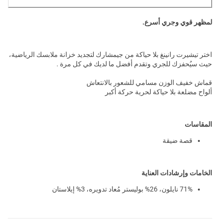
لمظهر قوي وجري أسرع.
اختر تيشيرت رانينغ بلا حياكة من جيمشارك لتجديد خزانة ملابسك الرياضية،
حيث سيُحفزك للجري وتقدم أفضل ما لديك في كل مرة .
قماش خفيف الوزن مسامي للشعور بالانتعاش
ألواح مضلعة بلا حياكة لحرية حركة أكبر
المقاسات
قصة ضيقة
الخامات وإرشادات العناية
71% نايلون، 26% بوليستر مُعاد تدويره، 3% إيلاستان