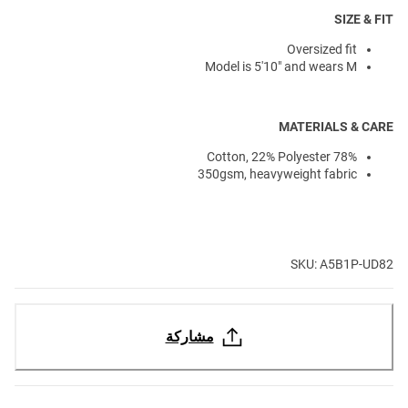
SIZE & FIT
Oversized fit
Model is 5'10" and wears M
MATERIALS & CARE
78% Cotton, 22% Polyester
350gsm, heavyweight fabric
SKU: A5B1P-UD82
مشاركة