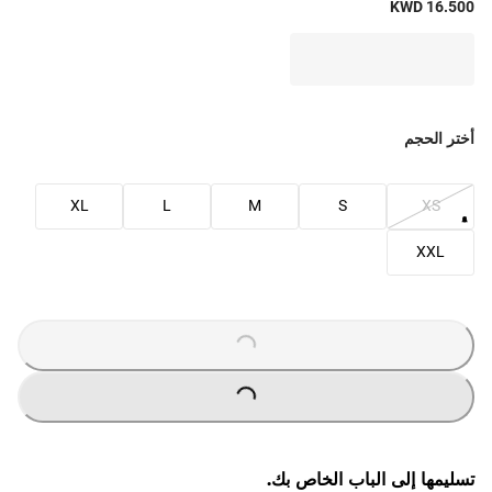
KWD 16.500
أختر الحجم
XL
L
M
S
XS
XXL
O
A
D
I
N
G
.
.
L
.
O
A
D
I
N
G
.
.
L
.
تسليمها إلى الباب الخاص بك.