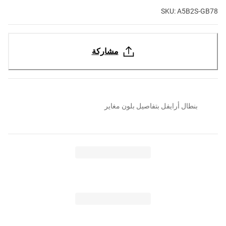
SKU: A5B2S-GB78
مشاركة
بنطال أرايفل بتفاصيل بلون مغاير