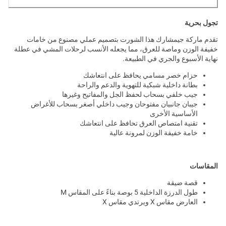
تجول بحرية
تقدم ماركة جيمشارك هذا الشورت بتصميم عملي مصنوع من خامات
خفيفة الوزن وماصة للعرق، مما يجعله الأنسب لرحلات المشي في عطلة
نهاية الأسبوع والجري في الطبيعة.
حزام خصر مسامي يحافظ على انتعاشك
بطانة داخلية شبكية للتهوية والدعم والراحة
جيب خلفي بسحاب لحفظ الجل والمفاتيح وغيرها
جيبان جانبيان مفتوحان وجيب داخلي أصغر بسحاب للأغراض
الأساسية الأخرى
تقنية امتصاص العرق تحافظ على انتعاشك
خامة خفيفة الوزن لمرونة عالية
المقاسات
قصة ضيقة
طول الدرزة الداخلية 5 بوصة بناءً على المقاس M
العارض مقاس X ويرتدي مقاس X