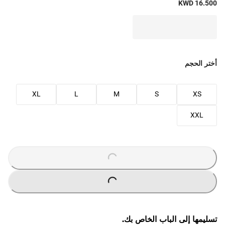
KWD 16.500
أختر الحجم
XL
L
M
S
XS
XXL
O
A
D
I
N
G
.
.
L
.
O
A
D
I
N
G
.
.
L
.
تسليمها إلى الباب الخاص بك.