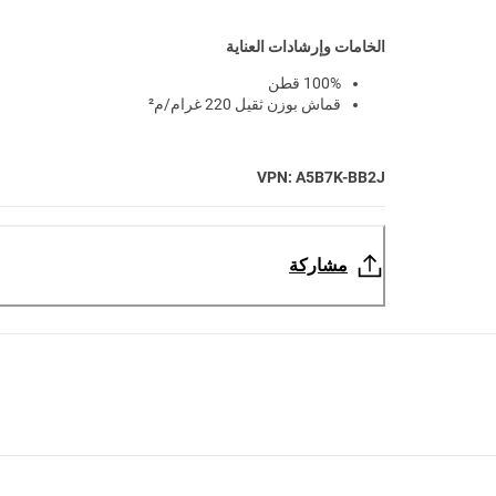
الخامات وإرشادات العناية
100% قطن
قماش بوزن ثقيل 220 غرام/م²
VPN: A5B7K-BB2J
مشاركة