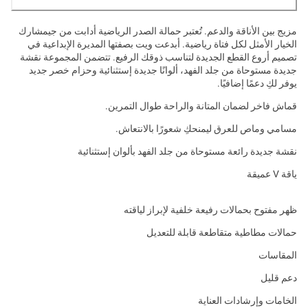
مزيج بين الأناقة والدعم. تُعتبر حمالة الصدر الرياضية أدابت من جيمشارك
الخيار الأمثل لكل فتاة رياضية. أبدعت ويت بصفتها المديرة الإبداعية في
تصميم أروع القطع الجديدة لتناسب ذوقك الرفيع. تتضمن المجموعة نقشة
جديدة مستوحاة من جلد الفهد، ألوانًا جديدة إستثنائية وحزام خصر جديد
يوفر لكِ دعمًا إضافيًا.
قماش فاخر لضمان المتانة والراحة طوال التمرين.
مسامي وماص للعرق ليمنحكِ شعورًا بالانتعاش.
نقشة جديدة رائعة مستوحاة من جلد الفهد بألوان إستثنائية
ياقة V عميقة
ظهر مفتوح بحمالات رفيعة خلفية لإبراز لياقته
حمالات مطاطية متقاطعة قابلة للتعديل
المقاسات
دعم قليل
الخامات وإرشادات العناية