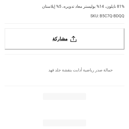
81% نايلون، 14% بوليستر معاد تدويره، 5% إيلاستان
SKU: B5C7Q-BDQQ
مشاركة
حمالة صدر رياضية أدابت بنقشة جلد فهد