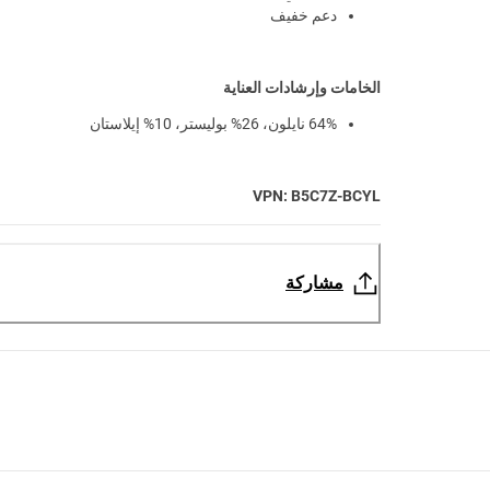
دعم خفيف
الخامات وإرشادات العناية
64% نايلون، 26% بوليستر، 10% إيلاستان
VPN: B5C7Z-BCYL
مشاركة