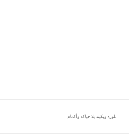
بلوزة ويكيند بلا حياكة وأكمام