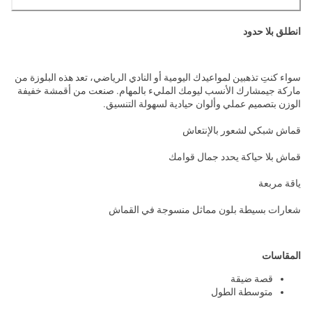
انطلق بلا حدود
سواء كنتِ تذهبين لمواعيدك اليومية أو النادي الرياضي، تعد هذه البلوزة من
ماركة جيمشارك الأنسب ليومك المليء بالمهام. صنعت من أقمشة خفيفة
الوزن بتصميم عملي وألوان حيادية لسهولة التنسيق.
قماش شبكي لشعور بالإنتعاش
قماش بلا حياكة يحدد جمال قوامك
ياقة مربعة
شعارات بسيطة بلون مماثل منسوجة في القماش
المقاسات
قصة ضيقة
متوسطة الطول