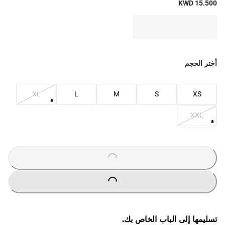
KWD 15.500
أختر الحجم
XL
L
M
S
XS
XXL
O
A
D
I
N
G
.
.
L
.
O
A
D
I
N
G
.
.
L
.
تسليمها إلى الباب الخاص بك.