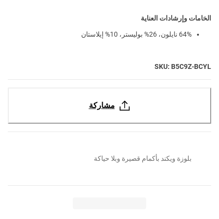
الخامات وإرشادات العناية
64% نايلون، 26% بوليستر، 10% إيلاستان
SKU: B5C9Z-BCYL
مشاركة
بلوزة ويكند بأكمام قصيرة وبلا حياكة