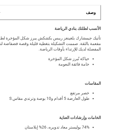
وصف
الأنسب لطلتك بنادي الرياضة
تأتيك جيمشارك بلغينغز ريبس بكشكش يبرز شكل المؤخرة لطل
مفعمة بالثقة. صممت التشكيلة بتغطية قليلة وقصة فضفاضة لت
المفضلة لديك للإرتداء بأوقات الرياضة.
حياكة تُبرز شكل المؤخرة
خامة فائقة النعومة
المقاسات
خصر مرتفع
طول العارضة 5 أقدام و10 بوصة وترتدي مقاس S
الخامات وإرشادات العناية
74% بوليستر معاد تدويره، 26% إيلاستان