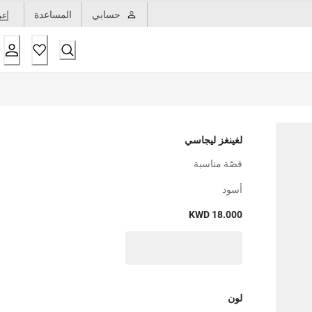
حسابي
المساعدة
عر
لغينغز ليجاسي
قصّة مناسبة
أسود
KWD 18.000
لون