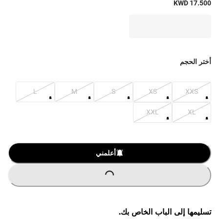
KWD 17.500
أختر الحجم
L
M
S
XS
XXS
XXL
XL
O
A
D
I
N
G
.
.
L
.
أعلمني
تسليمها إلى الباب الخاص بك.