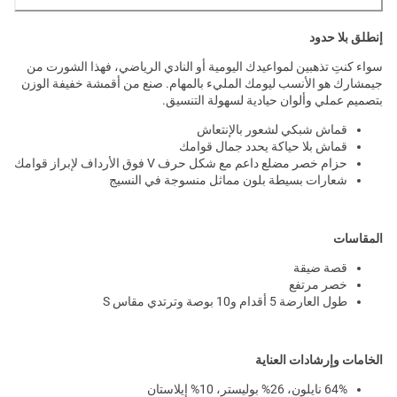
إنطلق بلا حدود
سواء كنتِ تذهبين لمواعيدك اليومية أو النادي الرياضي، فهذا الشورت من
جيمشارك هو الأنسب ليومك المليء بالمهام. صنع من أقمشة خفيفة الوزن
بتصميم عملي وألوان حيادية لسهولة التنسيق.
قماش شبكي لشعور بالإنتعاش
قماش بلا حياكة يحدد جمال قوامك
حزام خصر مضلع داعم مع شكل حرف V فوق الأرداف لإبراز قوامك
شعارات بسيطة بلون مماثل منسوجة في النسيج
المقاسات
قصة ضيقة
خصر مرتفع
طول العارضة 5 أقدام و10 بوصة وترتدي مقاس S
الخامات وإرشادات العناية
64% نايلون، 26% بوليستر، 10% إيلاستان