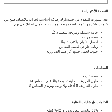
القطعة الأكثر راحة
يعد الشورت المقدم من جيمشارك إضافة أساسية لخزانة ملابسك. صنع من
خامات فاخرة وناعمة بقصة مربعة، مما يجعله الأمثل لطلتك كل يوم.
خامة سميكة ومريحة لتبقيك دافئًا
قصة مربعة
أفضل الألوان وأكثرها تنوعًا
رباط خارجي لضبط المقاس
جيوب لحمل جميع أغراضك الضرورية
المقاسات
قصة عادية
طول الدرزة الداخلية 3 بوصة بناءً على المقاس M
طول العارضة 5 أدقام و9 بوصة وترتدي المقاس S
الخامات وإرشادات العناية
58% بوليستر معاد تدويره، 42% قطن