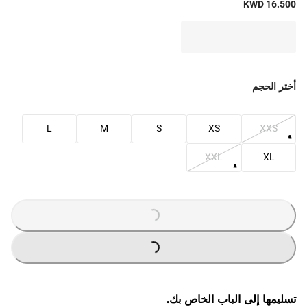
KWD 16.500
أختر الحجم
L
M
S
XS
XXS
XXL
XL
G
...
L
O
A
DI
N
G
...
L
O
A
DI
N
تسليمها إلى الباب الخاص بك.