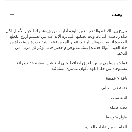
وصف
مزيج بين الأناقة والدعم. تعتبر بلوزة أدابت من جيمشارك الخيار الأمثل لكل
فتاة رياضية. أبدعت ويت بصفتها المديرة الإبداعية في تصميم أروع القطع
الجديدة لتناسب ذوقك الرفيع. تتميز المجموعة بنقشة جديدة مستوحاة من
جلد الفهد، ألوانًا جديدة إستثنائية وحزام خصر جديد يوفر لكِ مزيدا من
الدعم.
قماش مسامي ماص للعرق ليحافظ على انتعاشكِ. نقشة جديدة رائعة
مستوحاة من جلد الفهد بألوان متميزة إستثنائية
ياقة V عميقة
فتحة في الخلف
المقاسات
قصة ضيقة
طول متوسط
الخامات وإرشادات العناية