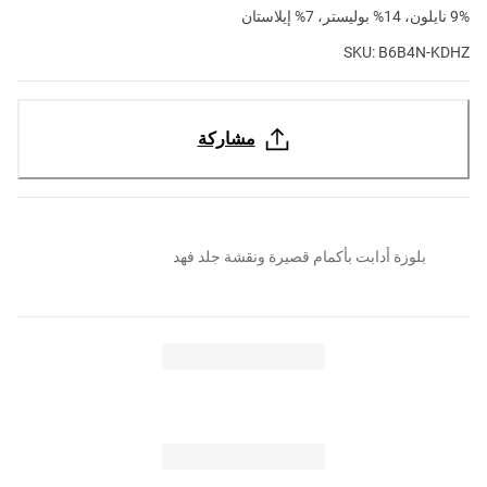
9% نايلون، 14% بوليستر، 7% إيلاستان
SKU: B6B4N-KDHZ
مشاركة
بلوزة أدابت بأكمام قصيرة ونقشة جلد فهد