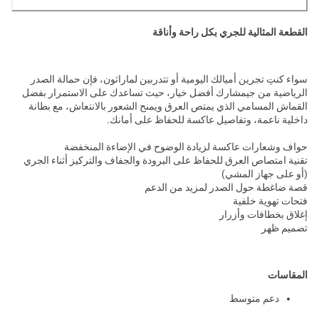
القطعة المثالية للجري بكل راحة وأناقة
سواء كنتِ تجرين أميالك اليومية أو تتدربين لماراثون، فإن حمالة الصدر
الرياضية من جيمشارك أفضل خيار، حيث تساعدك على الاستمرار بفضل
القماش المسامي الذي يمتص العرق ويمنح الشعور بالانتعاش، مع بطانة
داخلية ناعمة، وتفاصيل عاكسة للحفاظ على أمانك.
حواف وشعارات عاكسة لزيادة الوضوح في الإضاءة المنخفضة
تقنية امتصاص العرق للحفاظ على البرودة والجفاف والتركيز أثناء الجري
(أو على جهاز المشي)
قصة ضاغطة حول الصدر لمزيد من الدعم
فتحات تهوية خلفية
إغلاق بخطافات وأزرار
تصميم ظهر
المقاسات
دعم متوسط