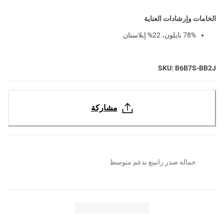
الخامات وإرشادات العناية
78% نايلون، 22% إيلاستان
SKU: B6B7S-BB2J
مشاركة
حمالة صدر رانينغ بدعم متوسط