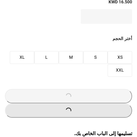
KWD 16.500
أختر الحجم
XL
L
M
S
XS
XXL
O
A
D
IN
G
L
...
O
A
D
IN
G
L
...
تسليمها إلى الباب الخاص بك.