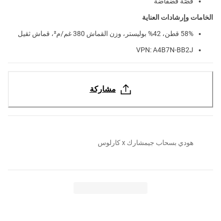
قَصّة فضفاضة
الخامات وإرشادات العناية
58% قطن، 42% بوليستر، وزن القماش 380 غم/م²، قماش ثقيل
VPN: A4B7N-BB2J
مشاركة
هودي بسحاب جيمشارك x كارلوس