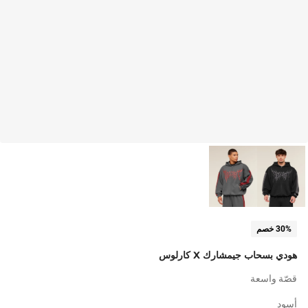
30% خصم
هودي بسحاب جيمشارك X كارلوس
قصّة واسعة
أسود