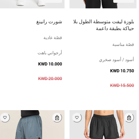
بلوزة ليفت متوسطة الطول بلا
شورت رانينغ
حياكة بطبقة داعمة
قصّة عادية
قصّة مناسبة
أرجواني باهت
أسود / أسود صخري
KWD 10.000
KWD 10.750
KWD 20.000
KWD 15.500