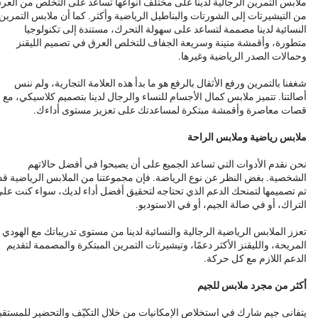
ملابس التمرين الرجالية لدينا على مختلف أنواعها تساعد على التخلص من العر
من التيشيرتات إلى الشورتات والبناطيل الرياضية وأكثر. كما أن ملابس التمرين
النسائية لدينا مصممة لتساعد على سهولة التحرك، مستندة إلى تكنولوجيا
متطورة، وأقمشة متينة وسريعة الجفاف للتخلص العرق في تصميم الليقنز
وحمالات الصدر الرياضية وغيرها.
شغفنا بالتمرين ورفع الأثقال بالرفع هو ما بدأ هذه العلامة التجارية، ولم ننس
أصالتنا. تتميز ملابس كمال الأجسام للنساء والرجال لدينا بتصميم كلاسيكي، مع
قصات معاصرة وأقمشة مبتكرة لمساعدتك على تعزيز مستوى أداءك.
ملابس رياضية وملابس الراحة
نحن نقدم الأدوات التي تساعد الجميع على أن يصبحوا في أفضل حالاتهم
الشخصية. بغض النظر عن نوع الرياضة. فإن مجموعتنا من الملابس الرياضية قد
تم تصميمها لتمنحك الدعم الذي تحتاجه لتحقيق أفضل أداء لديك، سواء كنت عل
التراك، أو في صالة الجيم، أو في الاستوديو.
تعزز الملابس الرياضية الرجالية والنسائية لدينا من مستوى تدريباتك مع الهودي
المريحة، والليقنز الأكثر دعمًا، وتيشيرتات التمرين المبتكرة والمصممة لتقديم
الدعم اللازم مع كل حركة.
أكثر من مجرد ملابس للجيم
يتفانى جيم شارك في استخلاص الإمكانيات من خلال التكيّف والتحضير للمستقب