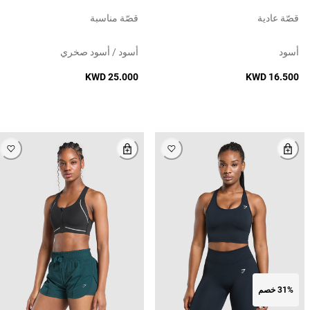
قصّة عادية
قصّة مناسبة
أسود
أسود / أسود صخري
KWD 25.000
KWD 16.500
31% خصم