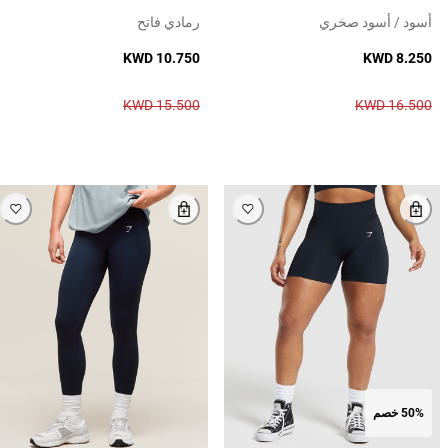
أسود / أسود صخري
رمادي فاتح
KWD 10.750
KWD 8.250
KWD 15.500
KWD 16.500
50% خصم