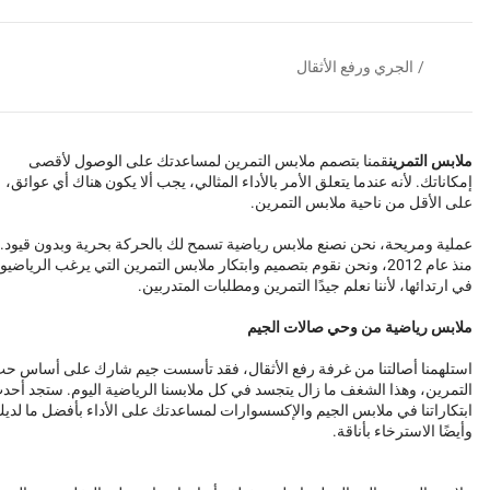
/
الجري ورفع الأثقال
ملابس التمرين
قمنا بتصمم ملابس التمرين لمساعدتك على الوصول لأقصى
إمكاناتك. لأنه عندما يتعلق الأمر بالأداء المثالي، يجب ألا يكون هناك أي عوائق،
على الأقل من ناحية ملابس التمرين.
عملية ومريحة، نحن نصنع ملابس رياضية تسمح لك بالحركة بحرية وبدون قيود.
منذ عام 2012، ونحن نقوم بتصميم وابتكار ملابس التمرين التي يرغب الرياضيو
في ارتدائها، لأننا نعلم جيدًا التمرين ومطلبات المتدربين.
ملابس رياضية من وحي صالات الجيم
استلهمنا أصالتنا من غرفة رفع الأثقال، فقد تأسست جيم شارك على أساس ح
التمرين، وهذا الشغف ما زال يتجسد في كل ملابسنا الرياضية اليوم. ستجد أحد
ابتكاراتنا في ملابس الجيم والإكسسوارات لمساعدتك على الأداء بأفضل ما لدي
وأيضًا الاسترخاء بأناقة.