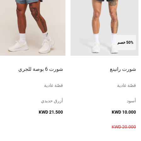
50% خصم
شورت رانينغ
شورت 6 بوصة للجري
قصّة عادية
قصّة عادية
أسود
أزرق حديدي
KWD 21.500
KWD 10.000
KWD 20.000