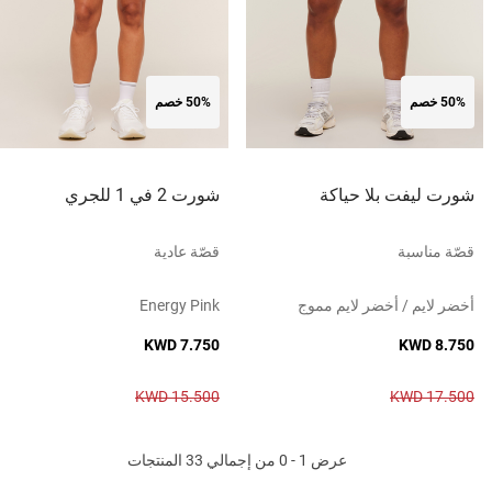
50% خصم
50% خصم
شورت ليفت بلا حياكة
شورت 2 في 1 للجري
قصّة مناسبة
قصّة عادية
أخضر لايم / أخضر لايم مموج
Energy Pink
KWD 7.750
KWD 8.750
KWD 15.500
KWD 17.500
عرض 1 - 0 من إجمالي 33 المنتجات