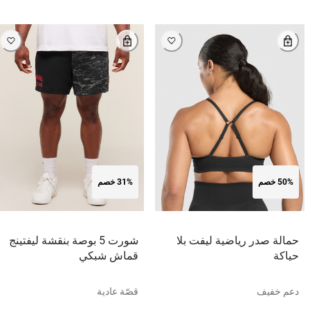
50% خصم
31% خصم
حمالة صدر رياضية ليفت بلا
شورت 5 بوصة بنقشة ليفتينج
حياكة
قماش شبكي
دعم خفيف
قصّة عادية