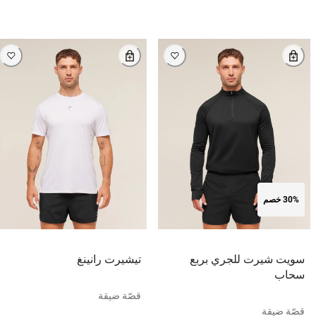
30% خصم
سويت شيرت للجري بربع
تيشيرت رانينغ
سحاب
قصّة ضيقة
قصّة ضيقة