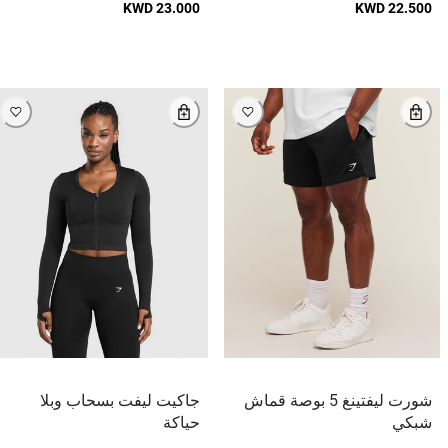
KWD 23.000
KWD 22.500
شورت ليفتينغ 5 بوصة قماش
جاكيت ليفت بسحاب وبلا
شبكي
حياكة