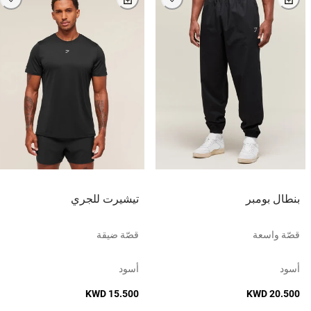
بنطال بومبر
تيشيرت للجري
قصّة واسعة
قصّة ضيقة
أسود
أسود
KWD 15.500
KWD 20.500