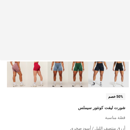
50% خصم
شورت ليفت كونتور سيملس
قصّة مناسبة
أزرق منتصف الليل / أسود صخري