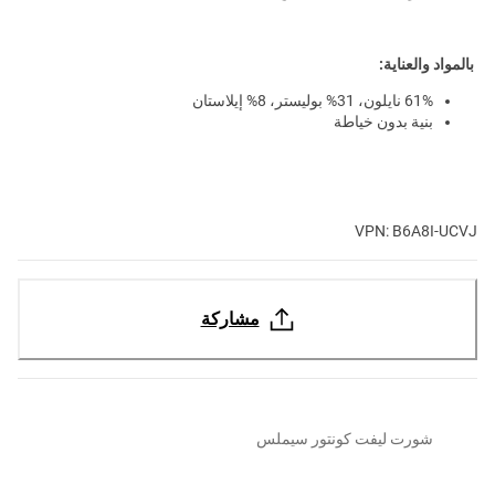
بالمواد والعناية:
61% نايلون، 31% بوليستر، 8% إيلاستان
بنية بدون خياطة
VPN: B6A8I-UCVJ
مشاركة
شورت ليفت كونتور سيملس