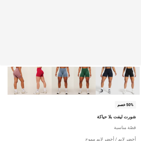
50% خصم
شورت ليفت بلا حياكة
قصّة مناسبة
أخضر لايم / أخضر لايم مموج