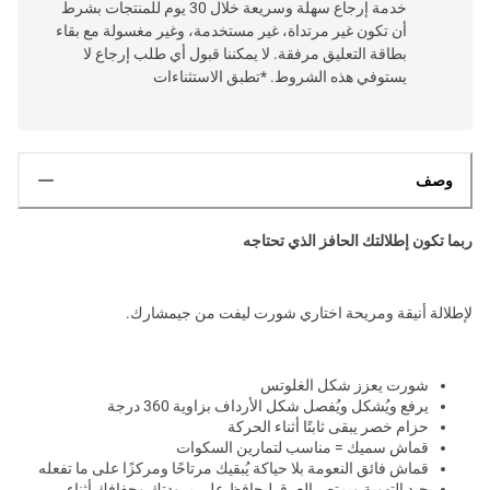
خدمة إرجاع سهلة وسريعة خلال 30 يوم للمنتجات بشرط
أن تكون غير مرتداة، غير مستخدمة، وغير مغسولة مع بقاء
بطاقة التعليق مرفقة. لا يمكننا قبول أي طلب إرجاع لا
يستوفي هذه الشروط. *تطبق الاستثناءات
وصف
ربما تكون إطلالتك الحافز الذي تحتاجه
لإطلالة أنيقة ومريحة اختاري شورت ليفت من جيمشارك.
شورت يعزز شكل الغلوتس
يرفع ويُشكل ويُفصل شكل الأرداف بزاوية 360 درجة
حزام خصر يبقى ثابتًا أثناء الحركة
قماش سميك = مناسب لتمارين السكوات
قماش فائق النعومة بلا حياكة يُبقيك مرتاحًا ومركزًا على ما تفعله
جيد التهوية ويمتص العرق ليحافظ على برودتك وجفافك أثناء