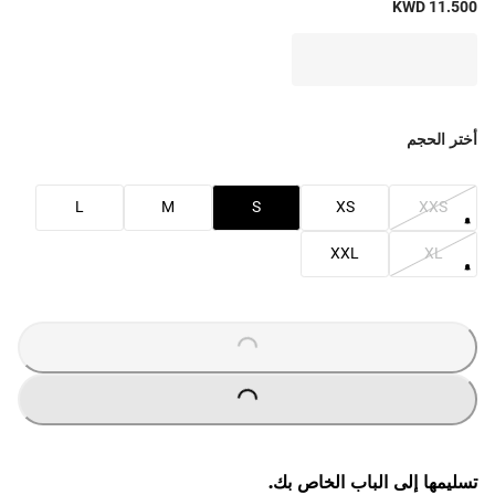
KWD 11.500
أختر الحجم
L
M
S
XS
XXS
XXL
XL
O
A
D
I
N
G
.
.
L
.
O
A
D
I
N
G
.
.
L
.
تسليمها إلى الباب الخاص بك.