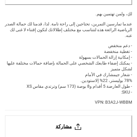
لكِ، ولمن تهتمين بهم.
عندما تمارسين التمرين، تحتاجين إلى راحة تامة. لذا، قدمنا لك حمالة الصدر
الرياضية الرائعة هذه لتتناسب مع مختلف إطلالاتك لتكون إقتناء لا غنى لك
عنه.
- دعم منخفض
- تغطية منخفضة
- إمكانية إزالة الحمالات بسهولة
- يمكنك إضفاء طابعك الشخصي على الحمالة بإضافة حمالات مختلفة عليها
لشكل متميز
- شعار جيمشارك في الأمام
78% بوليستر، 22% إلاستودين.
- طول العارضة
5 أقدام و8 بوصة (173 سم) وترتدي مقاس XS
- SKU:
VPN: B3A2J-WBBM
مشاركة