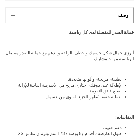
وصف
خمالة الصدر المفضلة لدى كل رياضية
أبرزي جمال شكل جسمك واحظي بالراحة والدعم مع حمالة الصدر مينيمال
الرياضية من جيمشارك.
لطيفة، مريحة، وألوانها متعددة.
لإطلالة على ذوقك، اختاري مزيج من الأشرطة القابلة للإزالة
نسيج فائق النعومة
تغطية خفيفة تُظهر الجزء العلوي من جسمك
المقاسات:
دعم خفيف
طول العارضة 5أقدام و8 بوصة / 173 سم وترتدي مقاس XS