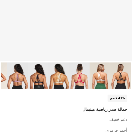
41% خصم
حمالة صدر رياضية مينيمال
دعم خفيف
أحمر قرمزي