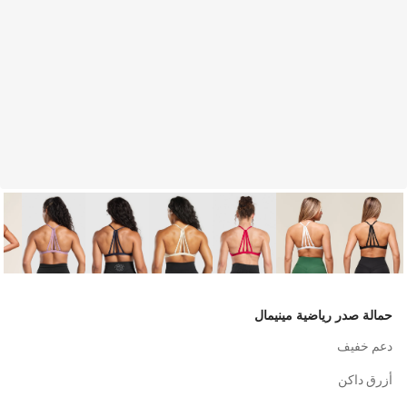
حمالة صدر رياضية مينيمال
دعم خفيف
أزرق داكن