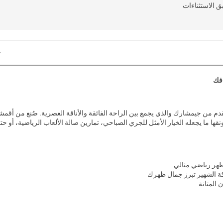
 الاستثناءات
افك
م من جيمشارك والذي يجمع بين الراحة الفائقة والأناقة العصرية. صُنع من أقمش
نقها ما يجعله الخيار الأمثل للجري الصباحي، تمارين صالة الألعاب الرياضية، أو حت
هر رياضي مثالي
ة الشهير تبرز جمال ظهرك
المتانة