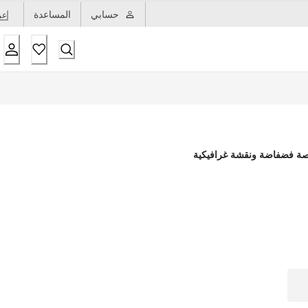
حسابي
المساعدة
عر
قصة فضفاضة ونقشة غرافيكية