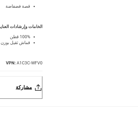
قصة فضفاضة
الخامات وإرشادات العناي
100% قطن
قماش ثقيل بوزن 220 جرام للمتر المربع
VPN:
A1C3C-WFV0
مشاركة