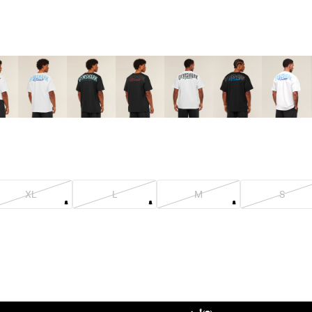
XL
L
M
S