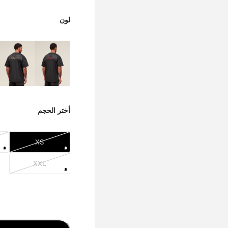
لون
أختر الحجم
XS
XXL