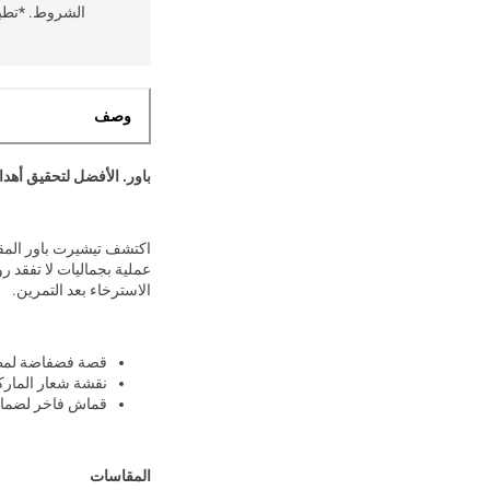
الشروط. *تطبق
وصف
باور. الأفضل لتحقيق أهد
اكتشف تيشيرت باور المقد
عملية بجماليات لا تفقد رو
الاسترخاء بعد التمرين.
قصة فضفاضة لمظ
نقشة شعار المارك
قماش فاخر لضمان 
المقاسات