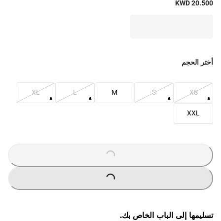
KWD 20.500
أختر الحجم
XL
L
M
S
XS
XXL
O
A
D
IN
G
L
...
O
A
D
IN
G
L
...
تسليمها إلى الباب الخاص بك.