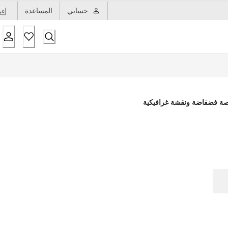
حسابي
المساعدة
عر
قصة فضفاضة ونقشة غرافيكية