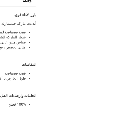
وصف
باور. لأداء قوي.
أبدعت ماركة جيمشارك تيش
قصة فضفاضة لمظ
شعار الماركة الش
قماش متين عالي ا
مثالي لحصص رفع ال
المقاسات
قصة فضفاضة
طول العارض 5 أقدام و10 بوصة ويرتدي مقاس L
الخامات وارشادات العناي
100% قطن