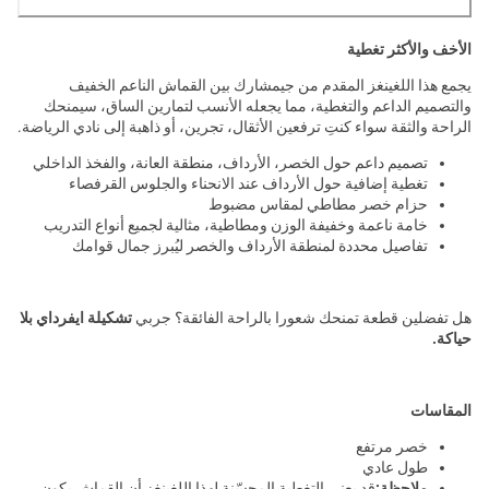
الأخف والأكثر تغطية
يجمع هذا اللغينغز المقدم من جيمشارك بين القماش الناعم الخفيف
والتصميم الداعم والتغطية، مما يجعله الأنسب لتمارين الساق، سيمنحك
الراحة والثقة سواء كنتِ ترفعين الأثقال، تجرين، أو ذاهبة إلى نادي الرياضة.
تصميم داعم حول الخصر، الأرداف، منطقة العانة، والفخذ الداخلي
تغطية إضافية حول الأرداف عند الانحناء والجلوس القرفصاء
حزام خصر مطاطي لمقاس مضبوط
خامة ناعمة وخفيفة الوزن ومطاطية، مثالية لجميع أنواع التدريب
تفاصيل محددة لمنطقة الأرداف والخصر ليُبرز جمال قوامك
هل تفضلين قطعة تمنحك شعورا بالراحة الفائقة؟ جربي
تشكيلة ايفرداي بلا
حياكة.
المقاسات
خصر مرتفع
طول عادي
ملاحظة:
قد يعني التغطية المحسّنة لهذا اللغينغز أن القماش يكون