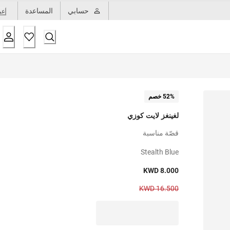
حسابي
المساعدة
عر
52% خصم
لغينغز لايت كوزي
قصّة مناسبة
Stealth Blue
KWD 8.000
KWD 16.500