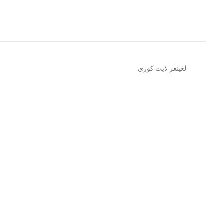
لغينغز لايت كوزي