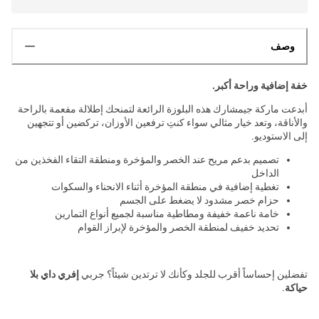
وصف
خفة إضافية وراحة أكبر.
أبدعت ماركة جيمشارك هذه البلوزة الرائعة لتمنحك إطلالة مفعمة بالراحة
والأناقة، وتعد خيار مثالي سواء كنتِ ترفعين الأوزان، تركضين أو تتجهين
إلى الاستوديو.
تصميم بدعم مريح عند الخصر والمؤخرة ومنطقة التقاء الفخذين من
الداخل
تغطية إضافية في منطقة المؤخرة أثناء الانحناء والسكوات
حزام خصر مشدود لا يضغط على الجسم
خامة ناعمة خفيفة ومطاطية مناسبة لجميع أنواع التمارين
تحديد خفيف لمنطقة الخصر والمؤخرة لإبراز القوام
تفضلين إحساساً أقرب للجلد وكأنك لا ترتدين شيئاً؟ جربي
إفري داي بلا
حياكة
.