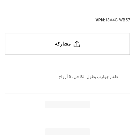
VPN:
I3A4G-WB57
مشاركة
طقم جوارب بطول الكاحل، 5 أزواج