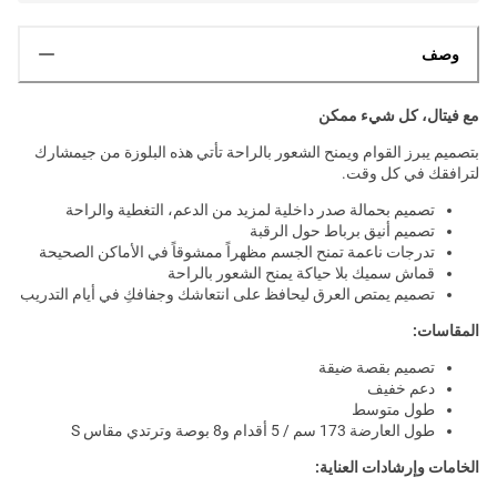
وصف
مع فيتال، كل شيء ممكن
بتصميم يبرز القوام ويمنح الشعور بالراحة تأتي هذه البلوزة من جيمشارك
لترافقك في كل وقت.
تصميم بحمالة صدر داخلية لمزيد من الدعم، التغطية والراحة
تصميم أنيق برباط حول الرقبة
تدرجات ناعمة تمنح الجسم مظهراً ممشوقاً في الأماكن الصحيحة
قماش سميك بلا حياكة يمنح الشعور بالراحة
تصميم يمتص العرق ليحافظ على انتعاشك وجفافكِ في أيام التدريب
المقاسات:
تصميم بقصة ضيقة
دعم خفيف
طول متوسط
طول العارضة 173 سم / 5 أقدام و8 بوصة وترتدي مقاس S
الخامات وإرشادات العناية: