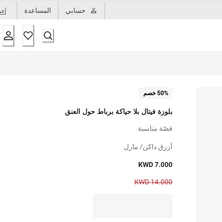
حسابي
المساعدة
عر
50% خصم
بلوزة فيتال بلا حياكة برباط حول العنق
قصّة مناسبة
أزرق داكن/ مارل
KWD 7.000
KWD 14.000