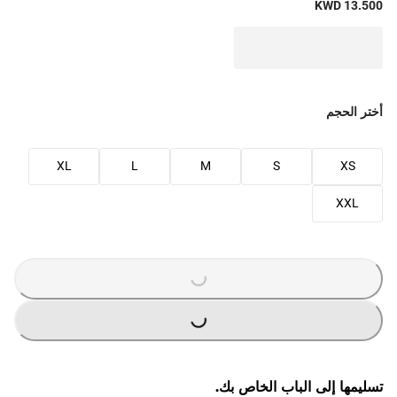
KWD 13.500
أختر الحجم
XL
L
M
S
XS
XXL
G
.
L
O
A
D
I
N
.
.
G
.
L
O
A
D
I
N
.
.
تسليمها إلى الباب الخاص بك.