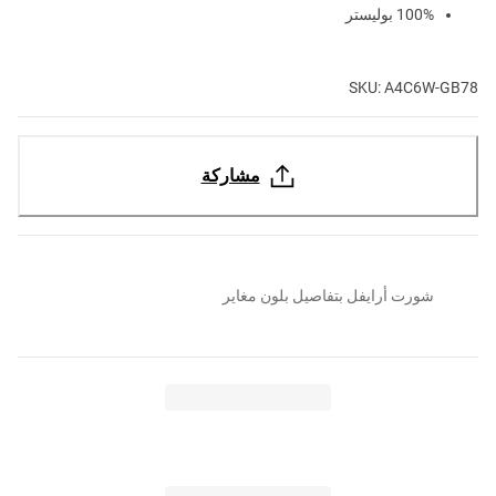
100% بوليستر
SKU: A4C6W-GB78
مشاركة
شورت أرايفل بتفاصيل بلون مغاير