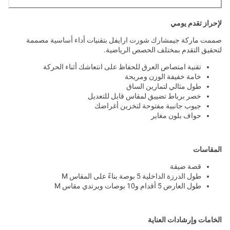
لإحراز تقدم يومي
صممت ماركة جيمشارك شورت ارايفل بتقنيات أداء أساسية مصممة
لتحقيق التقدم بمختلف الحصص الرياضية.
تقنية امتصاص العرق للحفاظ على انتعاشك أثناء الحركة
خامة خفيفة الوزن ومريحة
طول مثالي لتمارين الساق
خصر برباط تضييق لمقاس قابل للتعديل
جيوب جانبية مفتوحة لتخزين أغراضك
حواف بلون مغاير
المقاسات
قصة ضيقة
طول الدرزة الداخلية 5 بوصة بناءً على المقاس M
طول العارض 5 أقدام و10 بوصات ويرتدي مقاس M
الخامات وإرشادات العناية