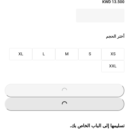
KWD 13.500
أختر الحجم
XL
L
M
S
XS
XXL
O
A
D
I
N
G
.
.
L
.
O
A
D
I
N
G
.
.
L
.
تسليمها إلى الباب الخاص بك.