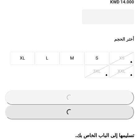
KWD 14.000
أختر الحجم
XL
L
M
S
XS
3XL
XXL
O
A
D
I
N
G
.
.
L
.
O
A
D
I
N
G
.
.
L
.
تسليمها إلى الباب الخاص بك.