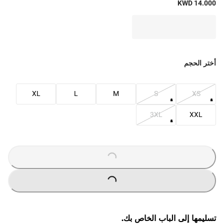
KWD 14.000
أختر الحجم
XL
L
M
S
XS
3XL
XXL
O
A
D
IN
G
L
...
O
A
D
IN
G
L
...
تسليمها إلى الباب الخاص بك.