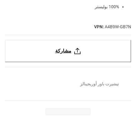
100% بوليستر
VPN:
A4B9W-GB7N
مشاركة
تيشيرت باور أوريجينالز