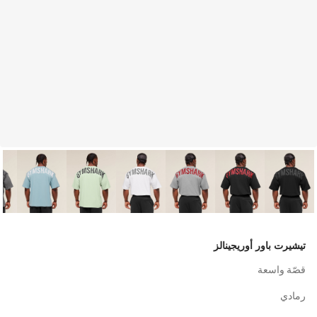
تيشيرت باور أوريجينالز
قصّة واسعة
رمادي