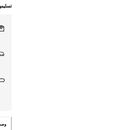
تسليمه
وص