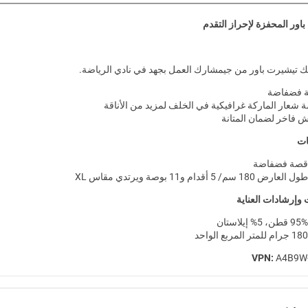
باور المحفزة لإحراز التقدم
ك تيشيرت باور من جيمشارك العمل بجهد في نادي الرياضة.
 فضفاضة
 شعار الماركة غرافيكية في الخلف لمزيد من الأناقة
 فاخر لضمان المتانة
ات
قصة فضفاضة
طول العارض 180 سم/ 5 أقدام و11 بوصة ويرتدي مقاس XL
 وإرشادات العناية
95% قطن، 5% إيلاستان
180 جرام للمتر المربع الواحد
VPN:
A4B9W