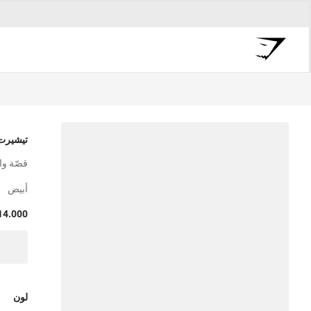
تيشيرت 
قصّة و
أبيض
14.000
لون