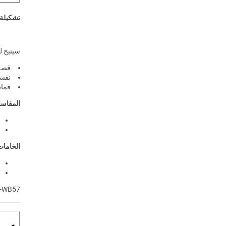
تشكيلة 
سيتيح ل
قصة
نقشة
قماش
المقاس
الخامات
-WB57