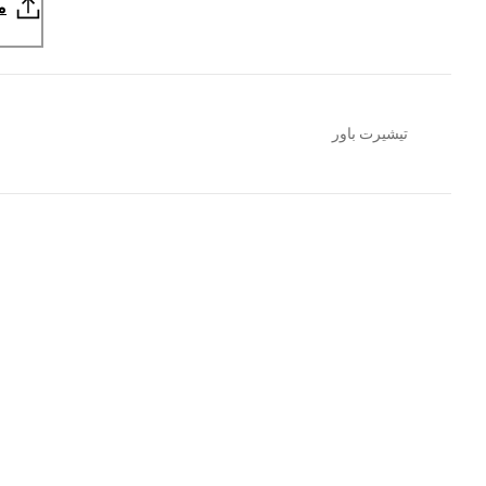
م
تيشيرت باور